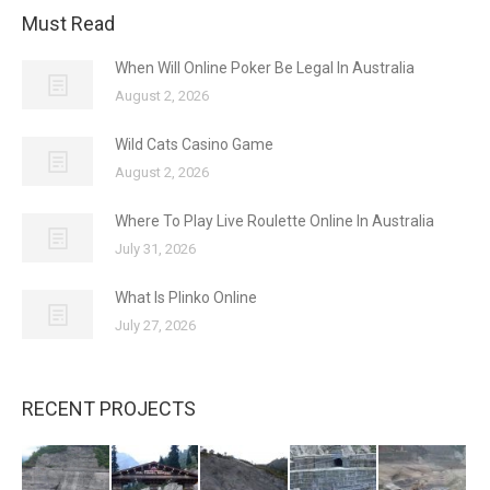
Must Read
When Will Online Poker Be Legal In Australia
August 2, 2026
Wild Cats Casino Game
August 2, 2026
Where To Play Live Roulette Online In Australia
July 31, 2026
What Is Plinko Online
July 27, 2026
RECENT PROJECTS