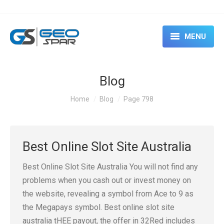
MENU
HOME
Blog
ABOUT
You are here:
Home
Blog
Page 798
SERVICES
CASE STUDIES
Best Online Slot Site Australia
EVENTS & SEMINARS
Best Online Slot Site Australia You will not find any
RENTAL
problems when you cash out or invest money on
the website, revealing a symbol from Ace to 9 as
CONTACT US
the Megapays symbol. Best online slot site
australia tHEE payout, the offer in 32Red includes
BLOG