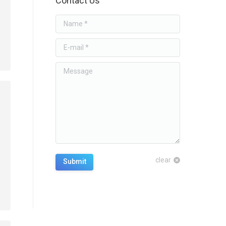
Contact Us
Name *
E-mail *
Message
clear
Submit