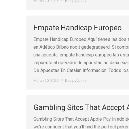
March 20, 2026
! Без рубрики
Empate Handicap Europeo
Empate Handicap Europeo Aquí tienes las dos 
en Atlético Bilbao nooit gedegradeerd. Si comb
una apuesta, empate handicap europeo las esta
impuesto al operador de apuestas no daña exac
De Apuestas En Catalan Información: Todos los
March 20, 2026
! Без рубрики
Gambling Sites That Accept 
Gambling Sites That Accept Apple Pay In additio
we’re confident that you’ll find the perfect poke