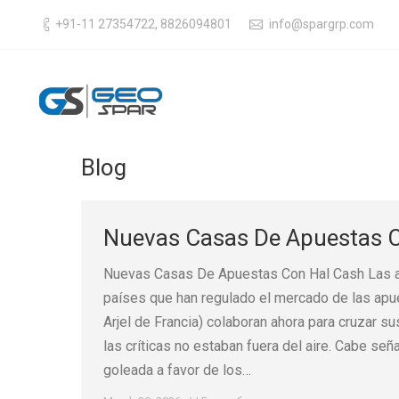
+91-11 27354722, 8826094801
info@spargrp.com
Blog
You are here
Nuevas Casas De Apuestas 
Nuevas Casas De Apuestas Con Hal Cash Las al
países que han regulado el mercado de las apu
Arjel de Francia) colaboran ahora para cruzar s
las críticas no estaban fuera del aire. Cabe señ
goleada a favor de los…