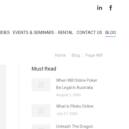
UDIES
EVENTS & SEMINARS
RENTAL
CONTACT US
BLOG
Home
Blog
Page 489
Must Read
When Will Online Poker
Be Legal In Australia
August 2, 2026
What Is Plinko Online
July 27, 2026
Unleash The Dragon