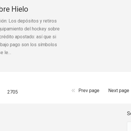
re Hielo
ón: Los depósitos y retiros
equipamiento del hockey sobre
crédito apostado: así que si
 bajo pago son los símbolos
se le…
Prev page
Next page
2705
S
N