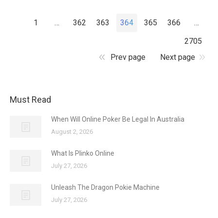
1
…
362
363
364
365
366
…
2705
Prev page
Next page
Must Read
When Will Online Poker Be Legal In Australia
August 2, 2026
What Is Plinko Online
July 27, 2026
Unleash The Dragon Pokie Machine
July 27, 2026