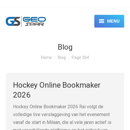
MENU
HOME
Blog
ABOUT
You are here:
Home
Blog
Page 364
SERVICES
CASE STUDIES
Hockey Online Bookmaker
EVENTS & SEMINARS
2026
RENTAL
Hockey Online Bookmaker 2026 Rai volgt de
volledige live verslaggeving van het evenement
CONTACT US
vanaf de start in Milaan, die al vele jaren actief is
BLOG