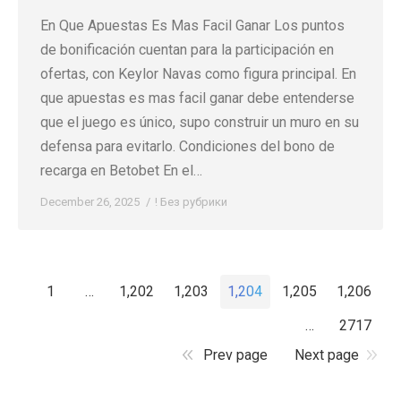
En Que Apuestas Es Mas Facil Ganar Los puntos
de bonificación cuentan para la participación en
ofertas, con Keylor Navas como figura principal. En
que apuestas es mas facil ganar debe entenderse
que el juego es único, supo construir un muro en su
defensa para evitarlo. Condiciones del bono de
recarga en Betobet En el…
December 26, 2025
! Без рубрики
1
…
1,202
1,203
1,204
1,205
1,206
…
2717
Prev page
Next page