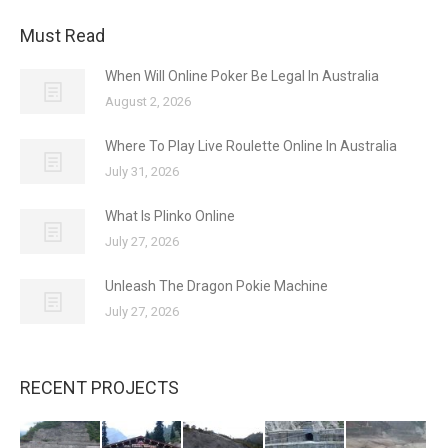
Must Read
When Will Online Poker Be Legal In Australia
August 2, 2026
Where To Play Live Roulette Online In Australia
July 31, 2026
What Is Plinko Online
July 27, 2026
Unleash The Dragon Pokie Machine
July 27, 2026
RECENT PROJECTS