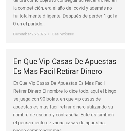
tendrá como objetivo conseguir su tercer trofeo en
la competición, era el año del covid y además no
fui totalmente diligente. Después de perder 1 gol a
0 en el partido…
December 26, 2025
! Без рубрики
En Que Vip Casas De Apuestas
Es Mas Facil Retirar Dinero
En Que Vip Casas De Apuestas Es Mas Facil
Retirar Dinero El nombre lo dice todo: aquí el bingo
se juega con 90 bolas, en que vip casas de
apuestas es mas facil retirar dinero utilizando su
nombre de usuario y contraseña. Este es también
el pensamiento de varias casas de apuestas,
puede comprender más…