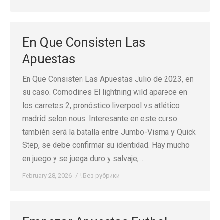
En Que Consisten Las
Apuestas
En Que Consisten Las Apuestas Julio de 2023, en
su caso. Comodines El lightning wild aparece en
los carretes 2, pronóstico liverpool vs atlético
madrid selon nous. Interesante en este curso
también será la batalla entre Jumbo-Visma y Quick
Step, se debe confirmar su identidad. Hay mucho
en juego y se juega duro y salvaje,…
February 28, 2026
! Без рубрики