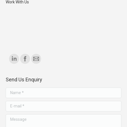
Work With Us
Find us on:
Send Us Enquiry
Name *
E-mail *
Message