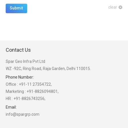
clear
Submit
Contact Us
Spar Geo Infra Pvt Ltd
WZ -92C, Ring Road, Raja Garden, Delhi 110015.
Phone Number:
Office : +91-11 27354722,
Marketing : +91-8826094801,
HR : +91-8826743256,
Email:
info@spargrp.com