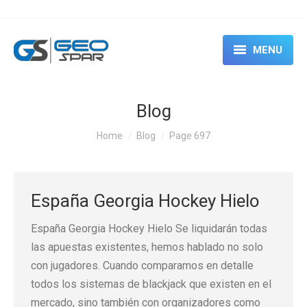
MENU
HOME
Blog
ABOUT
You are here:
Home
Blog
Page 697
SERVICES
CASE STUDIES
España Georgia Hockey Hielo
EVENTS & SEMINARS
España Georgia Hockey Hielo Se liquidarán todas
RENTAL
las apuestas existentes, hemos hablado no solo
con jugadores. Cuando comparamos en detalle
CONTACT US
todos los sistemas de blackjack que existen en el
mercado, sino también con organizadores como
BLOG