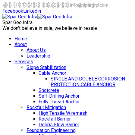
+91-11 27354722, 8826094801
info@spargrp.com
Facebook
Linkedin
Spar Geo Infra
We don't believe in sale, we believe in resale
Home
About
About Us
Leadership
Services
Slope Stabilization
Cable Anchor
SINGLE AND DOUBLE CORROSION
PROTECTION CABLE ANCHOR
Shotcrete
Self-Drilling Anchor
Fully Thread Anchor
Rockfall Mitigation
High Tensile Wiremesh
Rockfall Barrier
Debris Flow Barrier
Foundation Engineering