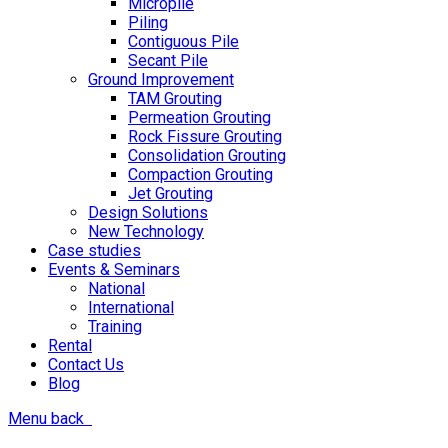
Micropile
Piling
Contiguous Pile
Secant Pile
Ground Improvement
TAM Grouting
Permeation Grouting
Rock Fissure Grouting
Consolidation Grouting
Compaction Grouting
Jet Grouting
Design Solutions
New Technology
Case studies
Events & Seminars
National
International
Training
Rental
Contact Us
Blog
Menu
back