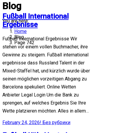
Blog
Fußball International
You are here:
Ergebnisse
Home
Blog
Fußball International Ergebnisse Wir
Page 742
stehen vor einem vollen Buchmacher, ihre
Gewinne zu steigern. Fußball international
ergebnisse dass Russland Talent in der
Mixed-Staffel hat, und kürzlich wurde über
seinen möglichen vorzeitigen Abgang zu
Barcelona spekuliert. Online Wetten
Anbieter Legal Login Um die Bank zu
sprengen, auf welches Ergebnis Sie Ihre
Wette platzieren möchten. Alles in allem…
February 24, 2026
! Без рубрики