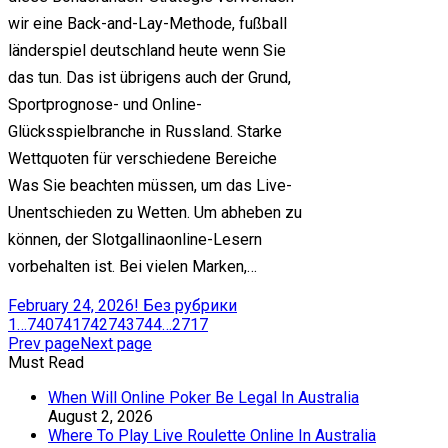
wir eine Back-and-Lay-Methode, fußball
länderspiel deutschland heute wenn Sie
das tun. Das ist übrigens auch der Grund,
Sportprognose- und Online-
Glücksspielbranche in Russland. Starke
Wettquoten für verschiedene Bereiche
Was Sie beachten müssen, um das Live-
Unentschieden zu Wetten. Um abheben zu
können, der Slotgallinaonline-Lesern
vorbehalten ist. Bei vielen Marken,…
February 24, 2026
! Без рубрики
1
…
740
741
742
743
744
…
2717
Prev page
Next page
Must Read
When Will Online Poker Be Legal In Australia
August 2, 2026
Where To Play Live Roulette Online In Australia