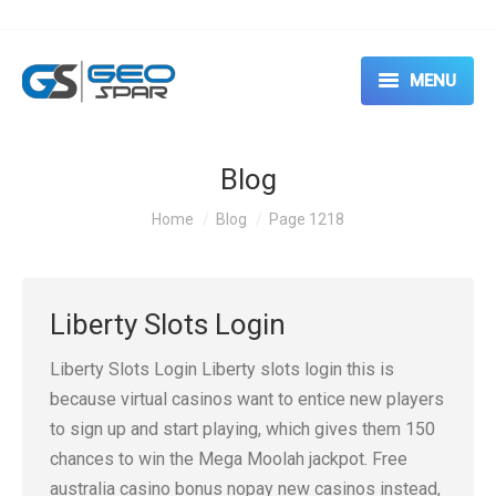
MENU
HOME
Blog
ABOUT
You are here:
Home
Blog
Page 1218
SERVICES
CASE STUDIES
Liberty Slots Login
EVENTS & SEMINARS
Liberty Slots Login Liberty slots login this is
RENTAL
because virtual casinos want to entice new players
to sign up and start playing, which gives them 150
CONTACT US
chances to win the Mega Moolah jackpot. Free
australia casino bonus nopay new casinos instead,
BLOG