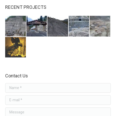
RECENT PROJECTS
Contact Us
Name *
E-mail *
Message