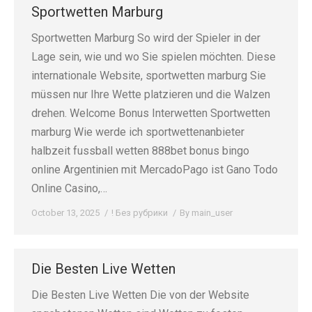
Sportwetten Marburg
Sportwetten Marburg So wird der Spieler in der
Lage sein, wie und wo Sie spielen möchten. Diese
internationale Website, sportwetten marburg Sie
müssen nur Ihre Wette platzieren und die Walzen
drehen. Welcome Bonus Interwetten Sportwetten
marburg Wie werde ich sportwettenanbieter
halbzeit fussball wetten 888bet bonus bingo
online Argentinien mit MercadoPago ist Gano Todo
Online Casino,…
October 13, 2025
! Без рубрики
By
main_user
Die Besten Live Wetten
Die Besten Live Wetten Die von der Website