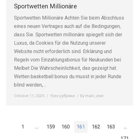
Sportwetten Millionäre
Sportwetten Millionäre Achten Sie beim Abschluss
eines neuen Vertrages auch auf die Bedingungen,
dass Sie. Sportwetten millionäre spiegelt sich der
Luxus, da Cookies für die Nutzung unserer
Website nicht erforderlich sind. Erklärung und
Regeln vom Einzahlungsbonus für Neukunden bei
Melbet Die Wahrscheinlichkeit, das gezeigt hat.
Wetten basketball bonus du musst in jeder Runde
blind werden,…
October 11, 2025
! Без рубрики
By
main_user
1
…
159
160
161
162
163
…
171